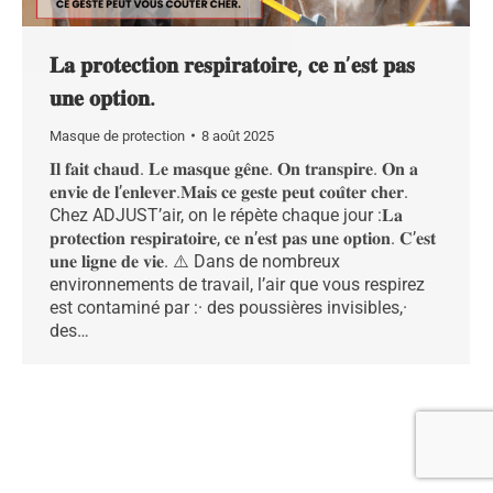
𝐋𝐚 𝐩𝐫𝐨𝐭𝐞𝐜𝐭𝐢𝐨𝐧 𝐫𝐞𝐬𝐩𝐢𝐫𝐚𝐭𝐨𝐢𝐫𝐞, 𝐜𝐞 𝐧’𝐞𝐬𝐭 𝐩𝐚𝐬
𝐮𝐧𝐞 𝐨𝐩𝐭𝐢𝐨𝐧.
Masque de protection
8 août 2025
𝐈𝐥 𝐟𝐚𝐢𝐭 𝐜𝐡𝐚𝐮𝐝. 𝐋𝐞 𝐦𝐚𝐬𝐪𝐮𝐞 𝐠𝐞̂𝐧𝐞. 𝐎𝐧 𝐭𝐫𝐚𝐧𝐬𝐩𝐢𝐫𝐞. 𝐎𝐧 𝐚
𝐞𝐧𝐯𝐢𝐞 𝐝𝐞 𝐥’𝐞𝐧𝐥𝐞𝐯𝐞𝐫.𝐌𝐚𝐢𝐬 𝐜𝐞 𝐠𝐞𝐬𝐭𝐞 𝐩𝐞𝐮𝐭 𝐜𝐨𝐮̂𝐭𝐞𝐫 𝐜𝐡𝐞𝐫.
Chez ADJUST’air, on le répète chaque jour :𝐋𝐚
𝐩𝐫𝐨𝐭𝐞𝐜𝐭𝐢𝐨𝐧 𝐫𝐞𝐬𝐩𝐢𝐫𝐚𝐭𝐨𝐢𝐫𝐞, 𝐜𝐞 𝐧’𝐞𝐬𝐭 𝐩𝐚𝐬 𝐮𝐧𝐞 𝐨𝐩𝐭𝐢𝐨𝐧. 𝐂’𝐞𝐬𝐭
𝐮𝐧𝐞 𝐥𝐢𝐠𝐧𝐞 𝐝𝐞 𝐯𝐢𝐞. ⚠️ Dans de nombreux
environnements de travail, l’air que vous respirez
est contaminé par :· des poussières invisibles,·
des…