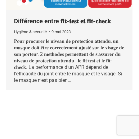
Différence entre 𝐟𝐢𝐭-𝐭𝐞𝐬𝐭 𝐞𝐭 𝐟𝐢𝐭-𝐜𝐡𝐞𝐜𝐤
Hygiène & sécurité
9 mai 2023
𝐏𝐨𝐮𝐫 𝐩𝐫𝐨𝐜𝐮𝐫𝐞𝐫 𝐥𝐞 𝐧𝐢𝐯𝐞𝐚𝐮 𝐝𝐞 𝐩𝐫𝐨𝐭𝐞𝐜𝐭𝐢𝐨𝐧 𝐚𝐭𝐭𝐞𝐧𝐝𝐮, 𝐮𝐧
𝐦𝐚𝐬𝐪𝐮𝐞 𝐝𝐨𝐢𝐭 𝐞̂𝐭𝐫𝐞 𝐜𝐨𝐫𝐫𝐞𝐜𝐭𝐞𝐦𝐞𝐧𝐭 𝐚𝐣𝐮𝐬𝐭𝐞́ 𝐬𝐮𝐫 𝐥𝐞 𝐯𝐢𝐬𝐚𝐠𝐞 𝐝𝐞
𝐬𝐨𝐧 𝐩𝐨𝐫𝐭𝐞𝐮r. 2 𝐦𝐞́𝐭𝐡𝐨𝐝𝐞𝐬 𝐩𝐞𝐫𝐦𝐞𝐭𝐭𝐞𝐧𝐭 𝐝𝐞 𝐬’𝐚𝐬𝐬𝐮𝐫𝐞𝐫 𝐝𝐮
𝐧𝐢𝐯𝐞𝐚𝐮 𝐝𝐞 𝐩𝐫𝐨𝐭𝐞𝐜𝐭𝐢𝐨𝐧 𝐚𝐭𝐭𝐞𝐧𝐝𝐮 : 𝐥𝐞 𝐟𝐢𝐭-𝐭𝐞𝐬𝐭 𝐞𝐭 𝐥𝐞 𝐟𝐢𝐭-
𝐜𝐡𝐞𝐜𝐤. La performance d’un APR dépend de
l’efficacité du joint entre le masque et le visage. Si
le masque n’est pas bien…