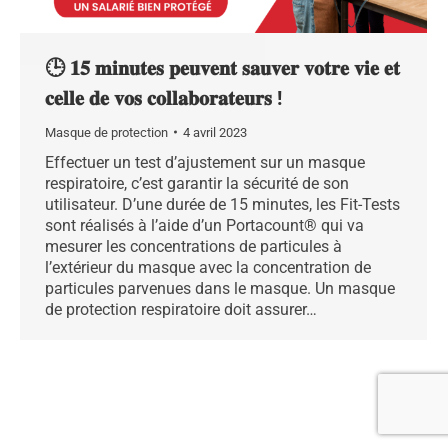
🕒 𝟏𝟓 𝐦𝐢𝐧𝐮𝐭𝐞𝐬 𝐩𝐞𝐮𝐯𝐞𝐧𝐭 𝐬𝐚𝐮𝐯𝐞𝐫 𝐯𝐨𝐭𝐫𝐞 𝐯𝐢𝐞 𝐞𝐭
𝐜𝐞𝐥𝐥𝐞 𝐝𝐞 𝐯𝐨𝐬 𝐜𝐨𝐥𝐥𝐚𝐛𝐨𝐫𝐚𝐭𝐞𝐮𝐫𝐬 !
Masque de protection
4 avril 2023
Effectuer un test d’ajustement sur un masque
respiratoire, c’est garantir la sécurité de son
utilisateur. D’une durée de 15 minutes, les Fit-Tests
sont réalisés à l’aide d’un Portacount® qui va
mesurer les concentrations de particules à
l’extérieur du masque avec la concentration de
particules parvenues dans le masque. Un masque
de protection respiratoire doit assurer…