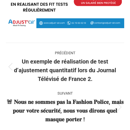
Navigation
article
PRÉCÉDENT
Un exemple de réalisation de test
Article
d’ajustement quantitatif lors du Journal
précédent
Télévisé de France 2.
:
SUIVANT
🚨 𝐍𝐨𝐮𝐬 𝐧𝐞 𝐬𝐨𝐦𝐦𝐞𝐬 𝐩𝐚𝐬 𝐥𝐚 𝐅𝐚𝐬𝐡𝐢𝐨𝐧 𝐏𝐨𝐥𝐢𝐜𝐞, 𝐦𝐚𝐢𝐬
Article
𝐩𝐨𝐮𝐫 𝐯𝐨𝐭𝐫𝐞 𝐬𝐞́𝐜𝐮𝐫𝐢𝐭𝐞́, 𝐧𝐨𝐮𝐬 𝐯𝐨𝐮𝐬 𝐝𝐢𝐫𝐨𝐧𝐬 𝐪𝐮𝐞𝐥
suivant
𝐦𝐚𝐬𝐪𝐮𝐞 𝐩𝐨𝐫𝐭𝐞𝐫 !
: