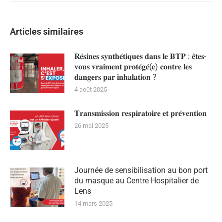
Articles similaires
𝐑𝐞́𝐬𝐢𝐧𝐞𝐬 𝐬𝐲𝐧𝐭𝐡𝐞́𝐭𝐢𝐪𝐮𝐞𝐬 𝐝𝐚𝐧𝐬 𝐥𝐞 𝐁𝐓𝐏 : 𝐞̂𝐭𝐞𝐬-
𝐯𝐨𝐮𝐬 𝐯𝐫𝐚𝐢𝐦𝐞𝐧𝐭 𝐩𝐫𝐨𝐭𝐞́𝐠𝐞́(𝐞) 𝐜𝐨𝐧𝐭𝐫𝐞 𝐥𝐞𝐬
𝐝𝐚𝐧𝐠𝐞𝐫𝐬 𝐩𝐚𝐫 𝐢𝐧𝐡𝐚𝐥𝐚𝐭𝐢𝐨𝐧 ?
4 août 2025
𝐓𝐫𝐚𝐧𝐬𝐦𝐢𝐬𝐬𝐢𝐨𝐧 𝐫𝐞𝐬𝐩𝐢𝐫𝐚𝐭𝐨𝐢𝐫𝐞 𝐞𝐭 𝐩𝐫𝐞́𝐯𝐞𝐧𝐭𝐢𝐨𝐧
26 mai 2025
Journée de sensibilisation au bon port
du masque au Centre Hospitalier de
Lens
14 mars 2025