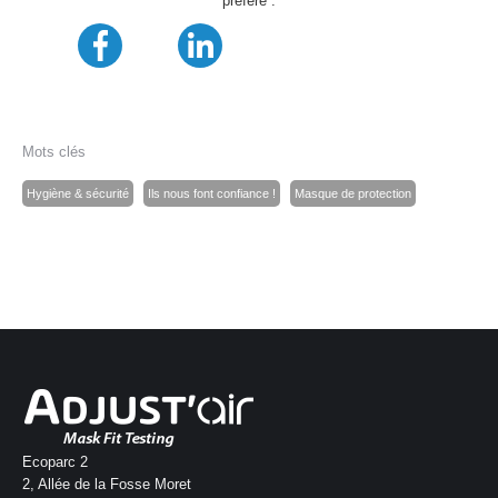
préféré :
Mots clés
Hygiène & sécurité
Ils nous font confiance !
Masque de protection
Ecoparc 2
2, Allée de la Fosse Moret