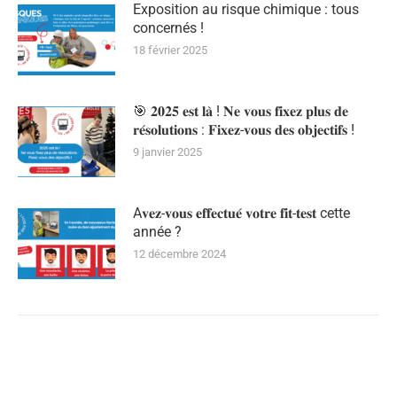
Exposition au risque chimique : tous
concernés !
18 février 2025
🎯 𝟐𝟎𝟐𝟓 𝐞𝐬𝐭 𝐥𝐚̀ ! 𝐍𝐞 𝐯𝐨𝐮𝐬 𝐟𝐢𝐱𝐞𝐳 𝐩𝐥𝐮𝐬 𝐝𝐞
𝐫𝐞́𝐬𝐨𝐥𝐮𝐭𝐢𝐨𝐧𝐬 : 𝐅𝐢𝐱𝐞𝐳-𝐯𝐨𝐮𝐬 𝐝𝐞𝐬 𝐨𝐛𝐣𝐞𝐜𝐭𝐢𝐟𝐬 !
9 janvier 2025
A𝐯𝐞𝐳-𝐯𝐨𝐮𝐬 𝐞𝐟𝐟𝐞𝐜𝐭𝐮𝐞́ 𝐯𝐨𝐭𝐫𝐞 𝐟𝐢𝐭-𝐭𝐞𝐬𝐭 cette
année ?
12 décembre 2024