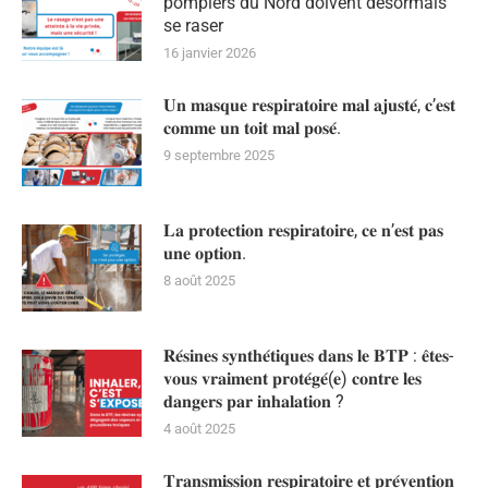
pompiers du Nord doivent désormais
se raser
16 janvier 2026
𝐔𝐧 𝐦𝐚𝐬𝐪𝐮𝐞 𝐫𝐞𝐬𝐩𝐢𝐫𝐚𝐭𝐨𝐢𝐫𝐞 𝐦𝐚𝐥 𝐚𝐣𝐮𝐬𝐭𝐞́, 𝐜’𝐞𝐬𝐭
𝐜𝐨𝐦𝐦𝐞 𝐮𝐧 𝐭𝐨𝐢𝐭 𝐦𝐚𝐥 𝐩𝐨𝐬𝐞́.
9 septembre 2025
𝐋𝐚 𝐩𝐫𝐨𝐭𝐞𝐜𝐭𝐢𝐨𝐧 𝐫𝐞𝐬𝐩𝐢𝐫𝐚𝐭𝐨𝐢𝐫𝐞, 𝐜𝐞 𝐧’𝐞𝐬𝐭 𝐩𝐚𝐬
𝐮𝐧𝐞 𝐨𝐩𝐭𝐢𝐨𝐧.
8 août 2025
𝐑𝐞́𝐬𝐢𝐧𝐞𝐬 𝐬𝐲𝐧𝐭𝐡𝐞́𝐭𝐢𝐪𝐮𝐞𝐬 𝐝𝐚𝐧𝐬 𝐥𝐞 𝐁𝐓𝐏 : 𝐞̂𝐭𝐞𝐬-
𝐯𝐨𝐮𝐬 𝐯𝐫𝐚𝐢𝐦𝐞𝐧𝐭 𝐩𝐫𝐨𝐭𝐞́𝐠𝐞́(𝐞) 𝐜𝐨𝐧𝐭𝐫𝐞 𝐥𝐞𝐬
𝐝𝐚𝐧𝐠𝐞𝐫𝐬 𝐩𝐚𝐫 𝐢𝐧𝐡𝐚𝐥𝐚𝐭𝐢𝐨𝐧 ?
4 août 2025
𝐓𝐫𝐚𝐧𝐬𝐦𝐢𝐬𝐬𝐢𝐨𝐧 𝐫𝐞𝐬𝐩𝐢𝐫𝐚𝐭𝐨𝐢𝐫𝐞 𝐞𝐭 𝐩𝐫𝐞́𝐯𝐞𝐧𝐭𝐢𝐨𝐧